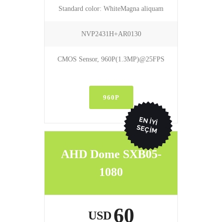
Standard color: WhiteMagna aliquam
NVP2431H+AR0130
CMOS Sensor, 960P(1.3MP)@25FPS
960P
EN İYI
SEÇIM
AHD Dome SXB05-
1080
60
USD