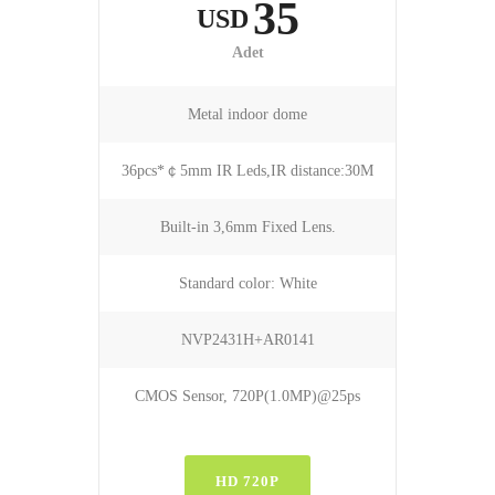
35
USD
Adet
Metal indoor dome
36pcs*￠5mm IR Leds,IR distance:30M
Built-in 3,6mm Fixed Lens.
Standard color: White
NVP2431H+AR0141
CMOS Sensor, 720P(1.0MP)@25ps
HD 720P