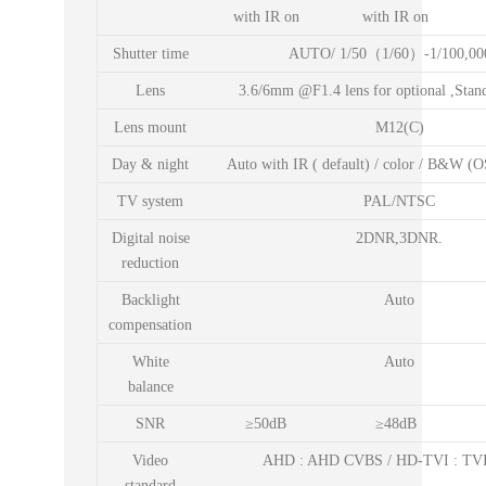
with IR on
with IR on
Shutter time
AUTO/ 1/50（1/60）-1/100,00
Lens
3.6/6mm @F1.4 lens for optional ,Sta
Lens mount
M12(C)
Day & night
Auto with IR ( default) / color / B&W (
TV system
PAL/NTSC
Digital noise
2DNR,3DNR.
reduction
Backlight
Auto
compensation
White
Auto
balance
SNR
≥50dB
≥48dB
Video
AHD : AHD CVBS / HD-TVI : TV
standard