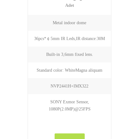
Adet
Metal indoor dome
36pcs*￠5mm IR Leds,IR distance:30M
Built-in 3,6mm fixed lens.
Standard color: WhiteMagna aliquam
NVP2441H+IMX322
SONY Exmor Sensor,
1080P(2.0MP)@25FPS