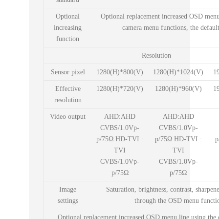
Optional
Optional replacement increased OSD menu 
increasing
camera menu functions, the default
function
Resolution
Sensor pixel
1280(H)*800(V)
1280(H)*1024(V)
1
Effective
1280(H)*720(V)
1280(H)*960(V)
1
resolution
Video output
AHD:AHD
AHD:AHD
CVBS/1.0Vp-
CVBS/1.0Vp-
p/75Ω HD-TVI :
p/75Ω HD-TVI :
p
TVI
TVI
CVBS/1.0Vp-
CVBS/1.0Vp-
p/75Ω
p/75Ω
Image
Saturation, brightness, contrast, sharpene
settings
through the OSD menu functi
Optional replacement increased OSD menu line using the