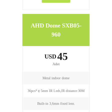
AHD Dome SXB05-
960
45
USD
Adet
Metal indoor dome
36pcs*￠5mm IR Leds,IR distance:30M
Built-in 3,6mm fixed lens.