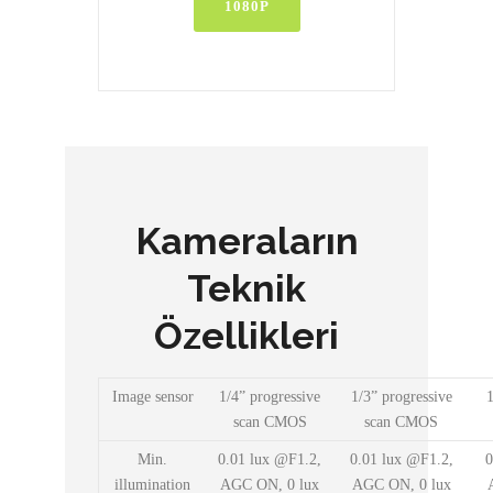
1080P
Kameraların
Teknik
Özellikleri
Image sensor
1/4” progressive
1/3” progressive
1
scan CMOS
scan CMOS
Min.
0.01 lux @F1.2,
0.01 lux @F1.2,
0
illumination
AGC ON, 0 lux
AGC ON, 0 lux