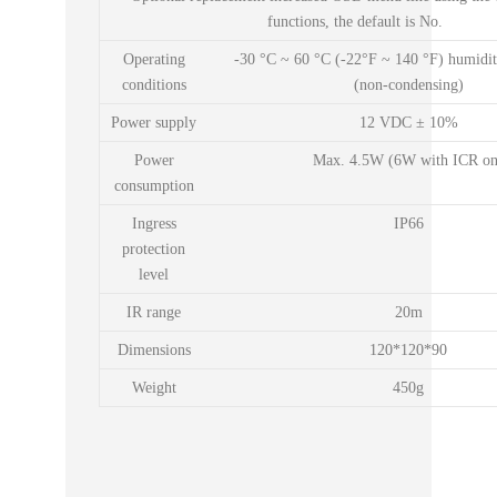
functions, the default is No.
Operating
-30 °C ~ 60 °C (-22°F ~ 140 °F) humidit
conditions
(non-condensing)
Power supply
12 VDC ± 10%
Power
Max. 4.5W (6W with ICR on
consumption
Ingress
IP66
protection
level
IR range
20m
Dimensions
120*120*90
Weight
450g