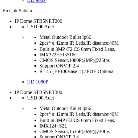
HD 960P
En Çok Satılan
IP Dome STB5NET200
USD
00
Adet
Metal Outdoor Bullet Ip66
2pcs*￠42mm IR Leds,IR distance:40M
Built-in 3MP /F2 CS 6mm Fixed Lens.
IMX322+HI3516C
CMOS Sensor,1080P(2MP)@25fps
Support ONVIF 2.4
RJ-45 (10/100Base-T) / POE Optional
HD 1080P
IP Dome STB5NET300
USD
00
Adet
Metal Outdoor Bullet Ip66
2pcs*￠42mm IR Leds,IR distance:40M
Built-in 3MP /F2 CS 6mm Fixed Lens.
IMX124+S2L
CMOS Sensor,1536P(3MP)@30fps
Support ONVIF 2.4