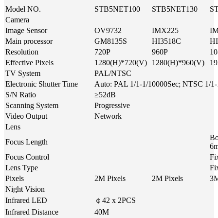
Model NO.
STB5NET100
STB5NET130
S
Camera
Image Sensor
OV9732
IMX225
I
Main processor
GM8135S
HI3518C
H
Resolution
720P
960P
10
Effective Pixels
1280(H)*720(V)
1280(H)*960(V)
19
TV System
PAL/NTSC
Electronic Shutter Time
Auto: PAL 1/1-1/10000Sec; NTSC 1/1
S/N Ratio
≥52dB
Scanning System
Progressive
Video Output
Network
Lens
Bo
Focus Length
6m
Focus Control
Fi
Lens Type
Fi
Pixels
2M Pixels
2M Pixels
3M
Night Vision
Infrared LED
￠42 x 2PCS
Infrared Distance
40M