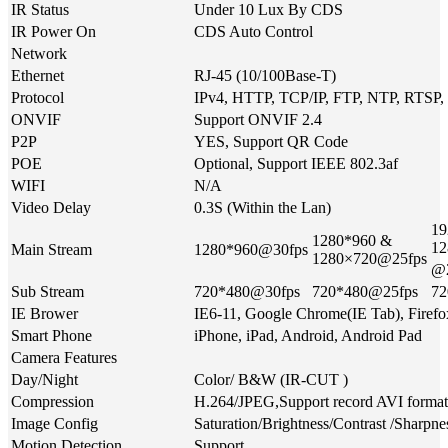
IR Status
Under 10 Lux By CDS
IR Power On
CDS Auto Control
Network
Ethernet
RJ-45 (10/100Base-T)
Protocol
IPv4, HTTP, TCP/IP, FTP, NTP, RTS
ONVIF
Support ONVIF 2.4
P2P
YES, Support QR Code
POE
Optional, Support IEEE 802.3af
WIFI
N/A
Video Delay
0.3S (Within the Lan)
19
1280*960 &
12
Main Stream
1280*960@30fps
1280×720@25fps
@2
Sub Stream
720*480@30fps
720*480@25fps
72
IE Brower
IE6-11, Google Chrome(IE Tab), Firefo
Smart Phone
iPhone, iPad, Android, Android Pad
Camera Features
Day/Night
Color/ B&W (IR-CUT )
Compression
H.264/JPEG,Support record AVI format
Image Config
Saturation/Brightness/Contrast /Sharpn
Motion Detection
Support