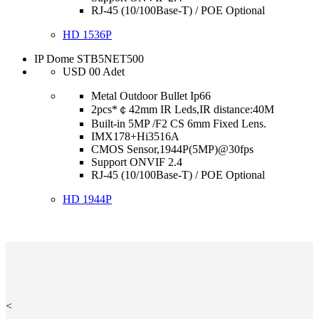
RJ-45 (10/100Base-T) / POE Optional
HD 1536P
IP Dome STB5NET500
USD
00
Adet
Metal Outdoor Bullet Ip66
2pcs*￠42mm IR Leds,IR distance:40M
Built-in 5MP /F2 CS 6mm Fixed Lens.
IMX178+Hi3516A
CMOS Sensor,1944P(5MP)@30fps
Support ONVIF 2.4
RJ-45 (10/100Base-T) / POE Optional
HD 1944P
<