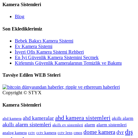
Kamera Sistemleri
Blog
Son Eklediklerimiz
Bebek Bakıcı Kamera Sistemi
Ev Kamera Sistemi
İşyeri Ofis Kamera Sistemi Rehberi
En İyi Güvenlik Kamera Sistemini Seçmek
Kirlenmiş Güvenlik Kameralarının Temizlik ve Bakımı
Tavsiye Edilen WEB Steleri
Copyright © STYX
Kamera Sistemleri
ahd kamera sistemleri
ahd kameralar
akıllı alarm
ahd kamera
akıllı alarm sistemleri
alarm
alarm sistemleri
akıllı ev sistemleri
dış
dome kamera
dvr
analog kamera
cctv
cctv kamera
cctv lens
cmos