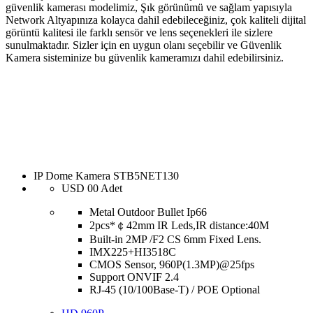
güvenlik kamerası modelimiz, Şık görünümü ve sağlam yapısıyla
Network Altyapınıza kolayca dahil edebileceğiniz, çok kaliteli dijital
görüntü kalitesi ile farklı sensör ve lens seçenekleri ile sizlere
sunulmaktadır. Sizler için en uygun olanı seçebilir ve Güvenlik
Kamera sisteminize bu güvenlik kameramızı dahil edebilirsiniz.
IP Dome Kamera STB5NET130
USD
00
Adet
Metal Outdoor Bullet Ip66
2pcs*￠42mm IR Leds,IR distance:40M
Built-in 2MP /F2 CS 6mm Fixed Lens.
IMX225+HI3518C
CMOS Sensor, 960P(1.3MP)@25fps
Support ONVIF 2.4
RJ-45 (10/100Base-T) / POE Optional