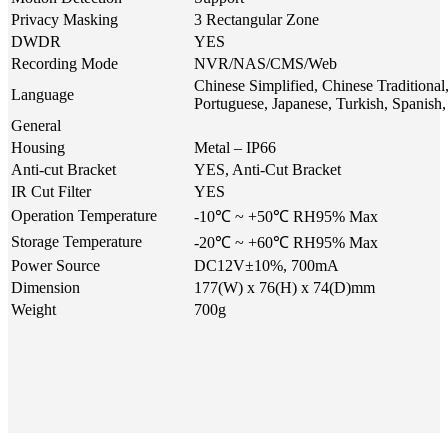
Privacy Masking
3 Rectangular Zone
DWDR
YES
Recording Mode
NVR/NAS/CMS/Web
Chinese Simplified, Chinese Traditional
Language
Portuguese, Japanese, Turkish, Spanish,
General
Housing
Metal – IP66
Anti-cut Bracket
YES, Anti-Cut Bracket
IR Cut Filter
YES
Operation Temperature
-10℃ ~ +50℃ RH95% Max
Storage Temperature
-20℃ ~ +60℃ RH95% Max
Power Source
DC12V±10%, 700mA
Dimension
177(W) x 76(H) x 74(D)mm
Weight
700g