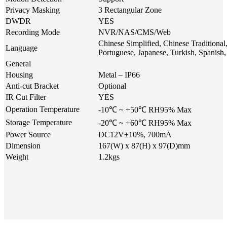
Privacy Masking
3 Rectangular Zone
DWDR
YES
Recording Mode
NVR/NAS/CMS/Web
Chinese Simplified, Chinese Traditional
Language
Portuguese, Japanese, Turkish, Spanish,
General
Housing
Metal – IP66
Anti-cut Bracket
Optional
IR Cut Filter
YES
Operation Temperature
-10℃ ~ +50℃ RH95% Max
Storage Temperature
-20℃ ~ +60℃ RH95% Max
Power Source
DC12V±10%, 700mA
Dimension
167(W) x 87(H) x 97(D)mm
Weight
1.2kgs