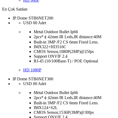
HD 960P
En Çok Satılan
IP Dome STB6NET200
USD
00
Adet
Metal Outdoor Bullet Ip66
2pcs*￠42mm IR Leds,IR distance:40M
Built-in 3MP /F2 CS 6mm Fixed Lens.
IMX322+HI3516C
CMOS Sensor,1080P(2MP)@25fps
Support ONVIF 2.4
RJ-45 (10/100Base-T) / POE Optional
HD 1080P
IP Dome STB6NET300
USD
00
Adet
Metal Outdoor Bullet Ip66
2pcs*￠42mm IR Leds,IR distance:40M
Built-in 3MP /F2 CS 6mm Fixed Lens.
IMX124+S2L
CMOS Sensor,1536P(3MP)@30fps
Support ONVIF 2.4