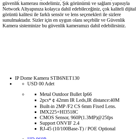
güvenlik kamerası modelimiz, Şık görünümü ve sağlam yapısıyla
Network Altyapınıza kolayca dahil edebileceğiniz, çok kaliteli dijital
görüntü kalitesi ile farklı sensör ve lens seçenekleri ile sizlere
sunulmaktadır. Sizler için en uygun olanı seçebilir ve Güvenlik
Kamera sisteminize bu güvenlik kameramızı dahil edebilirsiniz.
IP Dome Kamera STB6NET130
USD
00
Adet
Metal Outdoor Bullet Ip66
2pcs*￠42mm IR Leds,IR distance:40M
Built-in 2MP /F2 CS 6mm Fixed Lens.
IMX225+HI3518C
CMOS Sensor, 960P(1.3MP)@25fps
Support ONVIF 2.4
RJ-45 (10/100Base-T) / POE Optional