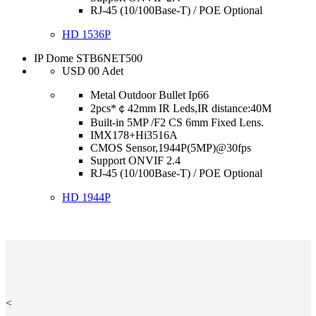
RJ-45 (10/100Base-T) / POE Optional
HD 1536P
IP Dome STB6NET500
USD
00
Adet
Metal Outdoor Bullet Ip66
2pcs*￠42mm IR Leds,IR distance:40M
Built-in 5MP /F2 CS 6mm Fixed Lens.
IMX178+Hi3516A
CMOS Sensor,1944P(5MP)@30fps
Support ONVIF 2.4
RJ-45 (10/100Base-T) / POE Optional
HD 1944P
<