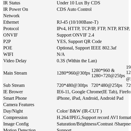
IR Status
Under 10 Lux By CDS
IR Power On
CDS Auto Control
Network
Ethernet
RJ-45 (10/100Base-T)
Protocol
IPv4, HTTP, TCP/IP, FTP, NTP, RTS
ONVIF
Support ONVIF 2.4
P2P
YES, Support QR Code
POE
Optional, Support IEEE 802.3af
WIFI
N/A
Video Delay
0.3S (Within the Lan)
19
1280*960 &
12
Main Stream
1280*960@30fps
1280×720@25fps
@2
Sub Stream
720*480@30fps
720*480@25fps
72
IE Brower
IE6-11, Google Chrome(IE Tab), Firefo
Smart Phone
iPhone, iPad, Android, Android Pad
Camera Features
Day/Night
Color/ B&W (IR-CUT )
Compression
H.264/JPEG,Support record AVI format
Image Config
Saturation/Brightness/Contrast /Sharpn
Motion Detection
Support