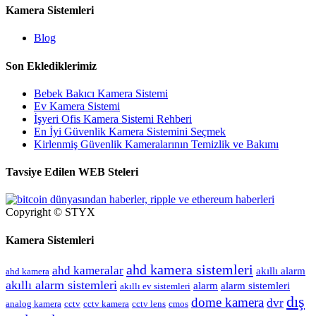
Kamera Sistemleri
Blog
Son Eklediklerimiz
Bebek Bakıcı Kamera Sistemi
Ev Kamera Sistemi
İşyeri Ofis Kamera Sistemi Rehberi
En İyi Güvenlik Kamera Sistemini Seçmek
Kirlenmiş Güvenlik Kameralarının Temizlik ve Bakımı
Tavsiye Edilen WEB Steleri
Copyright © STYX
Kamera Sistemleri
ahd kamera sistemleri
ahd kameralar
akıllı alarm
ahd kamera
akıllı alarm sistemleri
alarm
alarm sistemleri
akıllı ev sistemleri
dış
dome kamera
dvr
analog kamera
cctv
cctv kamera
cctv lens
cmos