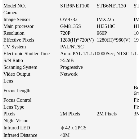
Model NO.
STB6NET100
STB6NET130
S
Camera
Image Sensor
OV9732
IMX225
I
Main processor
GM8135S
HI3518C
H
Resolution
720P
960P
10
Effective Pixels
1280(H)*720(V)
1280(H)*960(V)
19
TV System
PAL/NTSC
Electronic Shutter Time
Auto: PAL 1/1-1/10000Sec; NTSC 1/1
S/N Ratio
≥52dB
Scanning System
Progressive
Video Output
Network
Lens
Bo
Focus Length
6m
Focus Control
Fi
Lens Type
Fi
Pixels
2M Pixels
2M Pixels
3M
Night Vision
Infrared LED
￠42 x 2PCS
Infrared Distance
40M