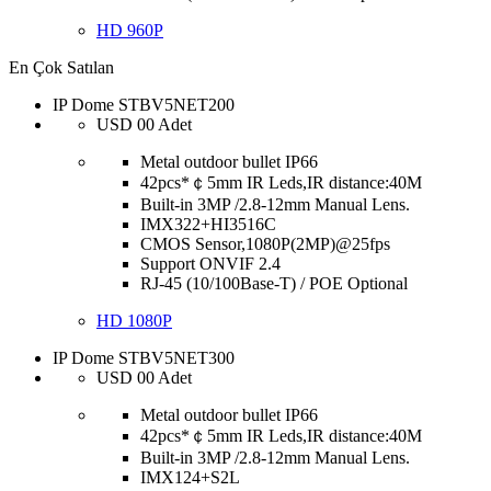
HD 960P
En Çok Satılan
IP Dome STBV5NET200
USD
00
Adet
Metal outdoor bullet IP66
42pcs*￠5mm IR Leds,IR distance:40M
Built-in 3MP /2.8-12mm Manual Lens.
IMX322+HI3516C
CMOS Sensor,1080P(2MP)@25fps
Support ONVIF 2.4
RJ-45 (10/100Base-T) / POE Optional
HD 1080P
IP Dome STBV5NET300
USD
00
Adet
Metal outdoor bullet IP66
42pcs*￠5mm IR Leds,IR distance:40M
Built-in 3MP /2.8-12mm Manual Lens.
IMX124+S2L