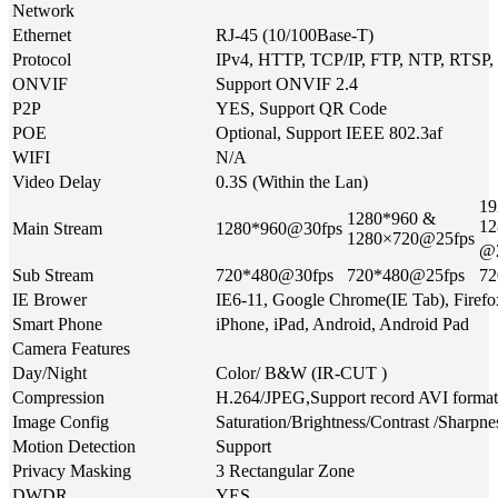
Network
Ethernet
RJ-45 (10/100Base-T)
Protocol
IPv4, HTTP, TCP/IP, FTP, NTP, RTS
ONVIF
Support ONVIF 2.4
P2P
YES, Support QR Code
POE
Optional, Support IEEE 802.3af
WIFI
N/A
Video Delay
0.3S (Within the Lan)
19
1280*960 &
12
Main Stream
1280*960@30fps
1280×720@25fps
@2
Sub Stream
720*480@30fps
720*480@25fps
72
IE Brower
IE6-11, Google Chrome(IE Tab), Firefo
Smart Phone
iPhone, iPad, Android, Android Pad
Camera Features
Day/Night
Color/ B&W (IR-CUT )
Compression
H.264/JPEG,Support record AVI format
Image Config
Saturation/Brightness/Contrast /Sharpn
Motion Detection
Support
Privacy Masking
3 Rectangular Zone
DWDR
YES