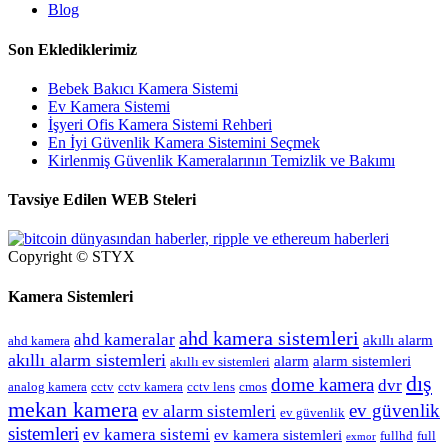
Blog
Son Eklediklerimiz
Bebek Bakıcı Kamera Sistemi
Ev Kamera Sistemi
İşyeri Ofis Kamera Sistemi Rehberi
En İyi Güvenlik Kamera Sistemini Seçmek
Kirlenmiş Güvenlik Kameralarının Temizlik ve Bakımı
Tavsiye Edilen WEB Steleri
Copyright © STYX
Kamera Sistemleri
ahd kamera sistemleri
ahd kameralar
akıllı alarm
ahd kamera
akıllı alarm sistemleri
alarm
alarm sistemleri
akıllı ev sistemleri
dış
dome kamera
dvr
analog kamera
cctv
cctv kamera
cctv lens
cmos
mekan kamera
ev güvenlik
ev alarm sistemleri
ev güvenlik
sistemleri
ev kamera sistemi
ev kamera sistemleri
fullhd
full
exmor