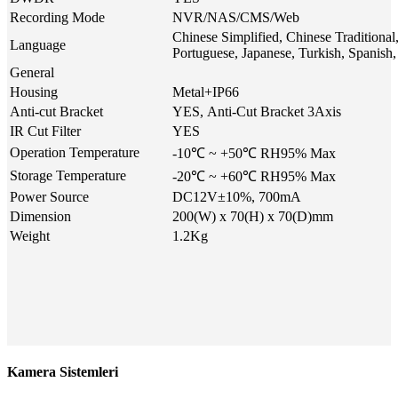
Recording Mode
NVR/NAS/CMS/Web
Chinese Simplified, Chinese Traditional
Language
Portuguese, Japanese, Turkish, Spanish,
General
Housing
Metal+IP66
Anti-cut Bracket
YES, Anti-Cut Bracket 3Axis
IR Cut Filter
YES
Operation Temperature
-10℃ ~ +50℃ RH95% Max
Storage Temperature
-20℃ ~ +60℃ RH95% Max
Power Source
DC12V±10%, 700mA
Dimension
200(W) x 70(H) x 70(D)mm
Weight
1.2Kg
Kamera Sistemleri