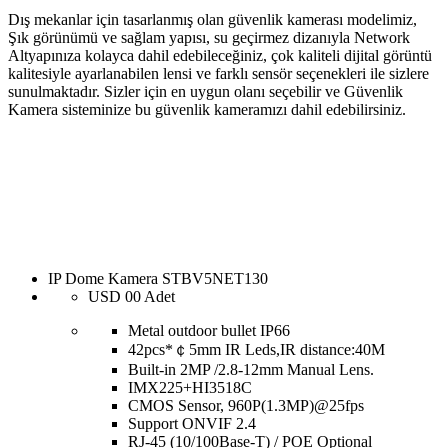
Dış mekanlar için tasarlanmış olan güvenlik kamerası modelimiz,
Şık görünümü ve sağlam yapısı, su geçirmez dizanıyla Network
Altyapınıza kolayca dahil edebileceğiniz, çok kaliteli dijital görüntü
kalitesiyle ayarlanabilen lensi ve farklı sensör seçenekleri ile sizlere
sunulmaktadır. Sizler için en uygun olanı seçebilir ve Güvenlik
Kamera sisteminize bu güvenlik kameramızı dahil edebilirsiniz.
IP Dome Kamera STBV5NET130
USD
00
Adet
Metal outdoor bullet IP66
42pcs*￠5mm IR Leds,IR distance:40M
Built-in 2MP /2.8-12mm Manual Lens.
IMX225+HI3518C
CMOS Sensor, 960P(1.3MP)@25fps
Support ONVIF 2.4
RJ-45 (10/100Base-T) / POE Optional