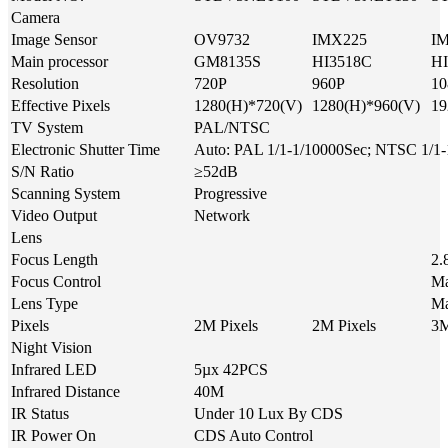
Camera
Image Sensor
OV9732
IMX225
I
Main processor
GM8135S
HI3518C
H
Resolution
720P
960P
10
Effective Pixels
1280(H)*720(V)
1280(H)*960(V)
19
TV System
PAL/NTSC
Electronic Shutter Time
Auto: PAL 1/1-1/10000Sec; NTSC 1/1
S/N Ratio
≥52dB
Scanning System
Progressive
Video Output
Network
Lens
Focus Length
2
Focus Control
Ma
Lens Type
Ma
Pixels
2M Pixels
2M Pixels
3M
Night Vision
Infrared LED
5µx 42PCS
Infrared Distance
40M
IR Status
Under 10 Lux By CDS
IR Power On
CDS Auto Control