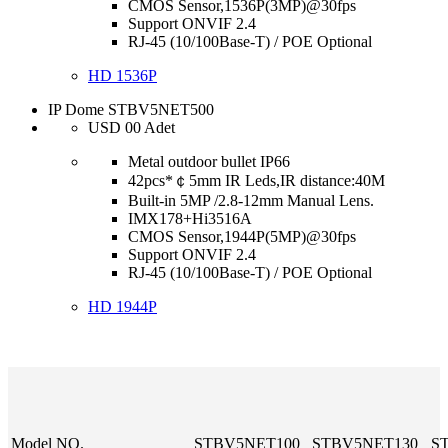
CMOS Sensor,1536P(3MP)@30fps
Support ONVIF 2.4
RJ-45 (10/100Base-T) / POE Optional
HD 1536P
IP Dome STBV5NET500
USD
00
Adet
Metal outdoor bullet IP66
42pcs*￠5mm IR Leds,IR distance:40M
Built-in 5MP /2.8-12mm Manual Lens.
IMX178+Hi3516A
CMOS Sensor,1944P(5MP)@30fps
Support ONVIF 2.4
RJ-45 (10/100Base-T) / POE Optional
HD 1944P
Model NO.
STBV5NET100
STBV5NET130
S