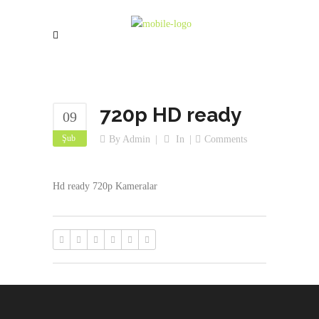
720p HD ready
09
Şub
By
Admin
In
Comments
Hd ready 720p Kameralar