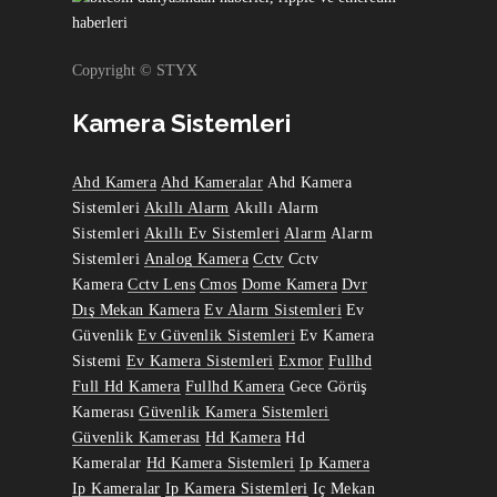
Copyright © STYX
Kamera Sistemleri
Ahd Kamera
Ahd Kameralar
Ahd Kamera
Sistemleri
Akıllı Alarm
Akıllı Alarm
Sistemleri
Akıllı Ev Sistemleri
Alarm
Alarm
Sistemleri
Analog Kamera
Cctv
Cctv
Kamera
Cctv Lens
Cmos
Dome Kamera
Dvr
Dış Mekan Kamera
Ev Alarm Sistemleri
Ev
Güvenlik
Ev Güvenlik Sistemleri
Ev Kamera
Sistemi
Ev Kamera Sistemleri
Exmor
Fullhd
Full Hd Kamera
Fullhd Kamera
Gece Görüş
Kamerası
Güvenlik Kamera Sistemleri
Güvenlik Kamerası
Hd Kamera
Hd
Kameralar
Hd Kamera Sistemleri
Ip Kamera
Ip Kameralar
Ip Kamera Sistemleri
Iç Mekan