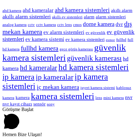
ahd kamera sistemleri
ahd kameralar
akıllı alarm
ahd kamera
akıllı alarm sistemleri
alarm
alarm sistemleri
akıllı ev sistemleri
dış
dome kamera
dvr
analog kamera
cctv
cctv kamera
cctv lens
cmos
mekan kamera
ev güvenlik
ev alarm sistemleri
ev güvenlik
sistemleri
ev kamera sistemi
ev kamera sistemleri
fullhd
full
exmor
güvenlik
fullhd kamera
hd kamera
gece görüş kamerası
kamera sistemleri
güvenlik kamerası
hd
hd kamera sistemleri
hd kameralar
kamera
ip kamera
ip kamera
ip kameralar
sistemleri
iç mekan kamera
işyeri kamera sistemi
kablosuz
kamera sistemleri
nvr
kamera
kamera
lens
mini kamera
nvr kayıt cihazı
sensör
sony
Görüşme Başlat
Hemen Bize Ulaşın!