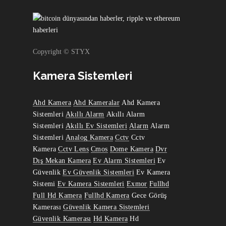
Copyright © STYX
Kamera Sistemleri
Ahd Kamera
Ahd Kameralar
Ahd Kamera
Sistemleri
Akıllı Alarm
Akıllı Alarm
Sistemleri
Akıllı Ev Sistemleri
Alarm
Alarm
Sistemleri
Analog Kamera
Cctv
Cctv
Kamera
Cctv Lens
Cmos
Dome Kamera
Dvr
Dış Mekan Kamera
Ev Alarm Sistemleri
Ev
Güvenlik
Ev Güvenlik Sistemleri
Ev Kamera
Sistemi
Ev Kamera Sistemleri
Exmor
Fullhd
Full Hd Kamera
Fullhd Kamera
Gece Görüş
Kamerası
Güvenlik Kamera Sistemleri
Güvenlik Kamerası
Hd Kamera
Hd