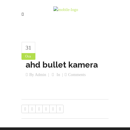
31
Oca
ahd bullet kamera
By
Admin
In
Comments