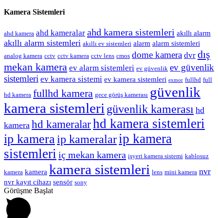
Kamera Sistemleri
ahd kamera sistemleri
ahd kameralar
akıllı alarm
ahd kamera
akıllı alarm sistemleri
alarm
alarm sistemleri
akıllı ev sistemleri
dış
dome kamera
dvr
analog kamera
cctv
cctv kamera
cctv lens
cmos
mekan kamera
ev güvenlik
ev alarm sistemleri
ev güvenlik
sistemleri
ev kamera sistemi
ev kamera sistemleri
fullhd
full
exmor
güvenlik
fullhd kamera
hd kamera
gece görüş kamerası
kamera sistemleri
güvenlik kamerası
hd
hd kamera sistemleri
hd kameralar
kamera
ip kamera
ip kamera
ip kameralar
sistemleri
iç mekan kamera
işyeri kamera sistemi
kablosuz
kamera sistemleri
nvr
kamera
kamera
lens
mini kamera
nvr kayıt cihazı
sensör
sony
Görüşme Başlat