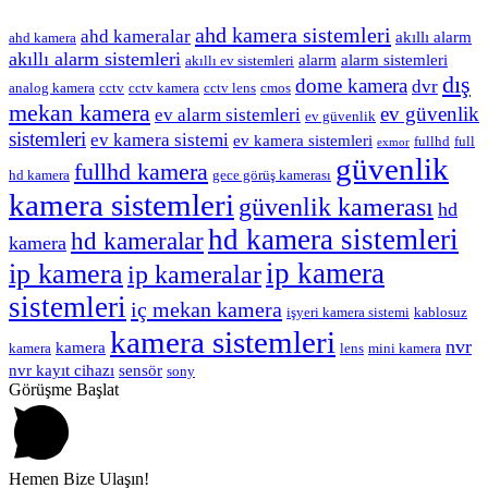
ahd kamera sistemleri
ahd kameralar
akıllı alarm
ahd kamera
akıllı alarm sistemleri
alarm
alarm sistemleri
akıllı ev sistemleri
dış
dome kamera
dvr
analog kamera
cctv
cctv kamera
cctv lens
cmos
mekan kamera
ev güvenlik
ev alarm sistemleri
ev güvenlik
sistemleri
ev kamera sistemi
ev kamera sistemleri
fullhd
full
exmor
güvenlik
fullhd kamera
hd kamera
gece görüş kamerası
kamera sistemleri
güvenlik kamerası
hd
hd kamera sistemleri
hd kameralar
kamera
ip kamera
ip kamera
ip kameralar
sistemleri
iç mekan kamera
işyeri kamera sistemi
kablosuz
kamera sistemleri
nvr
kamera
kamera
lens
mini kamera
nvr kayıt cihazı
sensör
sony
Görüşme Başlat
Hemen Bize Ulaşın!