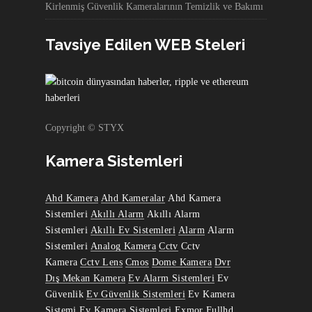
Kirlenmiş Güvenlik Kameralarının Temizlik ve Bakımı
Tavsiye Edilen WEB Steleri
Copyright © STYX
Kamera Sistemleri
Ahd Kamera
Ahd Kameralar
Ahd Kamera
Sistemleri
Akıllı Alarm
Akıllı Alarm
Sistemleri
Akıllı Ev Sistemleri
Alarm
Alarm
Sistemleri
Analog Kamera
Cctv
Cctv
Kamera
Cctv Lens
Cmos
Dome Kamera
Dvr
Dış Mekan Kamera
Ev Alarm Sistemleri
Ev
Güvenlik
Ev Güvenlik Sistemleri
Ev Kamera
Sistemi
Ev Kamera Sistemleri
Exmor
Fullhd