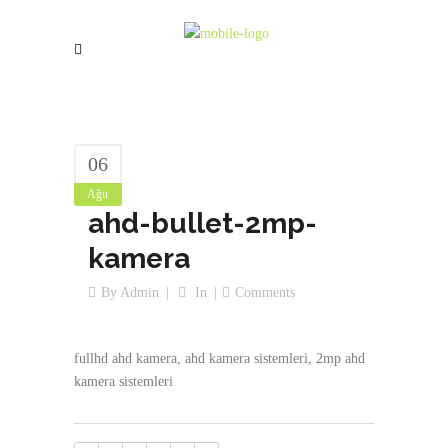
06
Ağu
ahd-bullet-2mp-
kamera
By
Admin
In
Comments
fullhd ahd kamera, ahd kamera sistemleri, 2mp ahd
kamera sistemleri