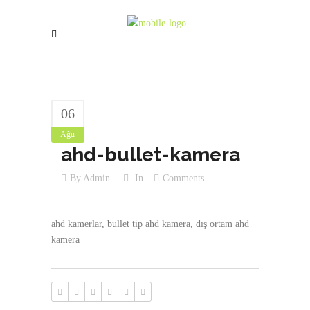
06
Ağu
ahd-bullet-kamera
By
Admin
In
Comments
ahd kamerlar, bullet tip ahd kamera, dış ortam ahd
kamera