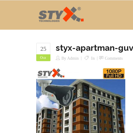
styx-apartman-guv
25
Oca
By
Admin
In
Comments