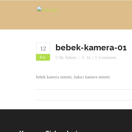
bebek-kamera-01
12
Kas
By
Admin
In
Comments
bebek kamera sistemi, bakıcı kamera sistemi