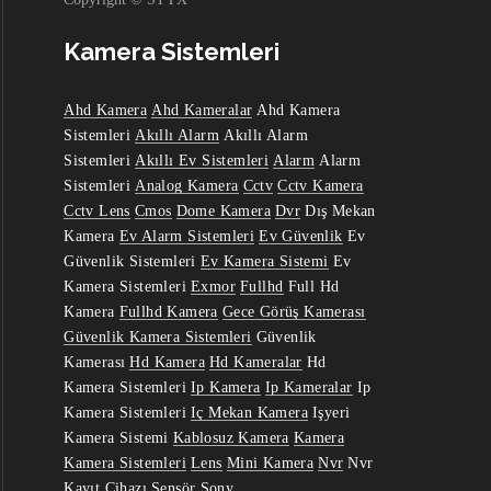
Kamera Sistemleri
Ahd Kamera
Ahd Kameralar
Ahd Kamera
Sistemleri
Akıllı Alarm
Akıllı Alarm
Sistemleri
Akıllı Ev Sistemleri
Alarm
Alarm
Sistemleri
Analog Kamera
Cctv
Cctv Kamera
Cctv Lens
Cmos
Dome Kamera
Dvr
Dış Mekan
Kamera
Ev Alarm Sistemleri
Ev Güvenlik
Ev
Güvenlik Sistemleri
Ev Kamera Sistemi
Ev
Kamera Sistemleri
Exmor
Fullhd
Full Hd
Kamera
Fullhd Kamera
Gece Görüş Kamerası
Güvenlik Kamera Sistemleri
Güvenlik
Kamerası
Hd Kamera
Hd Kameralar
Hd
Kamera Sistemleri
Ip Kamera
Ip Kameralar
Ip
Kamera Sistemleri
Iç Mekan Kamera
Işyeri
Kamera Sistemi
Kablosuz Kamera
Kamera
Kamera Sistemleri
Lens
Mini Kamera
Nvr
Nvr
Kayıt Cihazı
Sensör
Sony