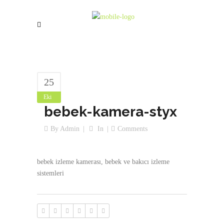
25
Eki
bebek-kamera-styx
By
Admin
In
Comments
bebek izleme kamerası, bebek ve bakıcı izleme
sistemleri