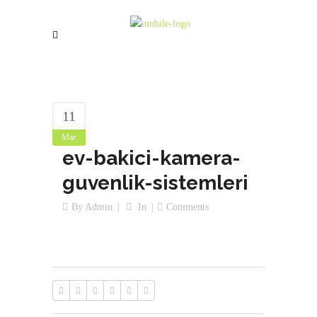
11
Mar
ev-bakici-kamera-
guvenlik-sistemleri
By
Admin
In
Comments