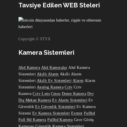
Tavsiye Edilen WEB Steleri
Copyright © STYX
Kamera Sistemleri
Ahd Kamera
Ahd Kameralar
Ahd Kamera
Sistemleri
Akıllı Alarm
Akıllı Alarm
Sistemleri
Akıllı Ev Sistemleri
Alarm
Alarm
Sistemleri
Analog Kamera
Cctv
Cctv
Kamera
Cctv Lens
Cmos
Dome Kamera
Dvr
Dış Mekan Kamera
Ev Alarm Sistemleri
Ev
Güvenlik
Ev Güvenlik Sistemleri
Ev Kamera
Sistemi
Ev Kamera Sistemleri
Exmor
Fullhd
Full Hd Kamera
Fullhd Kamera
Gece Görüş
Kamerası
Güvenlik Kamera Sistemleri