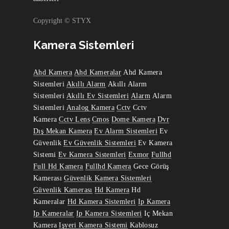
Copyright © STYX
Kamera Sistemleri
Ahd Kamera
Ahd Kameralar
Ahd Kamera
Sistemleri
Akıllı Alarm
Akıllı Alarm
Sistemleri
Akıllı Ev Sistemleri
Alarm
Alarm
Sistemleri
Analog Kamera
Cctv
Cctv
Kamera
Cctv Lens
Cmos
Dome Kamera
Dvr
Dış Mekan Kamera
Ev Alarm Sistemleri
Ev
Güvenlik
Ev Güvenlik Sistemleri
Ev Kamera
Sistemi
Ev Kamera Sistemleri
Exmor
Fullhd
Full Hd Kamera
Fullhd Kamera
Gece Görüş
Kamerası
Güvenlik Kamera Sistemleri
Güvenlik Kamerası
Hd Kamera
Hd
Kameralar
Hd Kamera Sistemleri
Ip Kamera
Ip Kameralar
Ip Kamera Sistemleri
Iç Mekan
Kamera
Işyeri Kamera Sistemi
Kablosuz