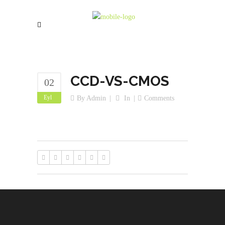
CCD-VS-CMOS
02
Eyl
By
Admin
In
Comments