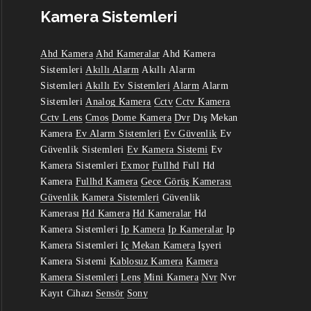
Kamera Sistemleri
Ahd Kamera
Ahd Kameralar
Ahd Kamera
Sistemleri
Akıllı Alarm
Akıllı Alarm
Sistemleri
Akıllı Ev Sistemleri
Alarm
Alarm
Sistemleri
Analog Kamera
Cctv
Cctv Kamera
Cctv Lens
Cmos
Dome Kamera
Dvr
Dış Mekan
Kamera
Ev Alarm Sistemleri
Ev Güvenlik
Ev
Güvenlik Sistemleri
Ev Kamera Sistemi
Ev
Kamera Sistemleri
Exmor
Fullhd
Full Hd
Kamera
Fullhd Kamera
Gece Görüş Kamerası
Güvenlik Kamera Sistemleri
Güvenlik
Kamerası
Hd Kamera
Hd Kameralar
Hd
Kamera Sistemleri
Ip Kamera
Ip Kameralar
Ip
Kamera Sistemleri
Iç Mekan Kamera
Işyeri
Kamera Sistemi
Kablosuz Kamera
Kamera
Kamera Sistemleri
Lens
Mini Kamera
Nvr
Nvr
Kayıt Cihazı
Sensör
Sony