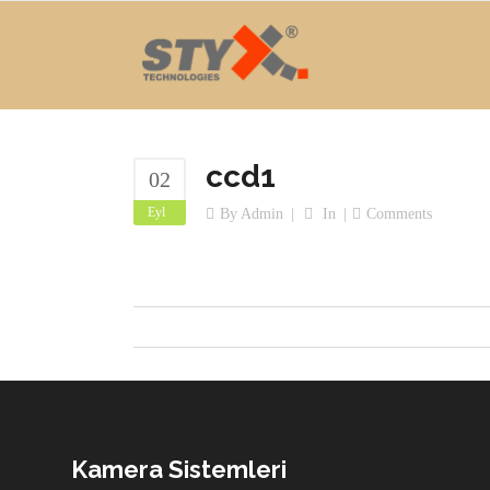
ccd1
02
Eyl
By
Admin
In
Comments
Kamera Sistemleri