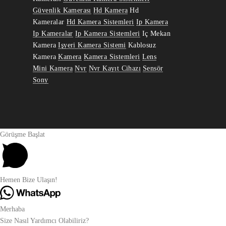
Güvenlik Kamerası
Hd Kamera
Hd
Kameralar
Hd Kamera Sistemleri
Ip Kamera
Ip Kameralar
Ip Kamera Sistemleri
Iç Mekan
Kamera
Işyeri Kamera Sistemi
Kablosuz
Kamera
Kamera
Kamera Sistemleri
Lens
Mini Kamera
Nvr
Nvr Kayıt Cihazı
Sensör
Sony
Görüşme Başlat
Hemen Bize Ulaşın!
Merhaba
Size Nasıl Yardımcı Olabiliriz?