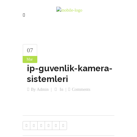
07
Mar
ip-guvenlik-kamera-
sistemleri
By
Admin
In
Comments