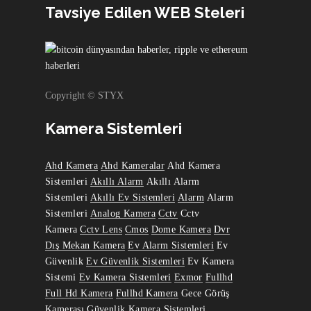
Tavsiye Edilen WEB Steleri
Copyright © STYX
Kamera Sistemleri
Ahd Kamera
Ahd Kameralar
Ahd Kamera
Sistemleri
Akıllı Alarm
Akıllı Alarm
Sistemleri
Akıllı Ev Sistemleri
Alarm
Alarm
Sistemleri
Analog Kamera
Cctv
Cctv
Kamera
Cctv Lens
Cmos
Dome Kamera
Dvr
Dış Mekan Kamera
Ev Alarm Sistemleri
Ev
Güvenlik
Ev Güvenlik Sistemleri
Ev Kamera
Sistemi
Ev Kamera Sistemleri
Exmor
Fullhd
Full Hd Kamera
Fullhd Kamera
Gece Görüş
Kamerası
Güvenlik Kamera Sistemleri