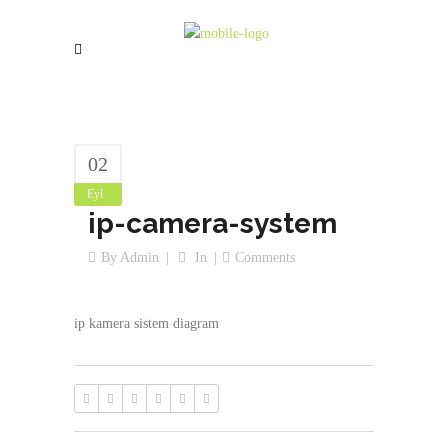
02
Eyl
ip-camera-system
By
Admin
In
Comments
ip kamera sistem diagram