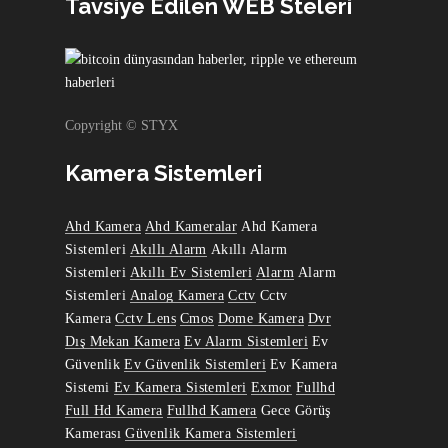
Tavsiye Edilen WEB Steleri
Copyright © STYX
Kamera Sistemleri
Ahd Kamera
Ahd Kameralar
Ahd Kamera
Sistemleri
Akıllı Alarm
Akıllı Alarm
Sistemleri
Akıllı Ev Sistemleri
Alarm
Alarm
Sistemleri
Analog Kamera
Cctv
Cctv
Kamera
Cctv Lens
Cmos
Dome Kamera
Dvr
Dış Mekan Kamera
Ev Alarm Sistemleri
Ev
Güvenlik
Ev Güvenlik Sistemleri
Ev Kamera
Sistemi
Ev Kamera Sistemleri
Exmor
Fullhd
Full Hd Kamera
Fullhd Kamera
Gece Görüş
Kamerası
Güvenlik Kamera Sistemleri