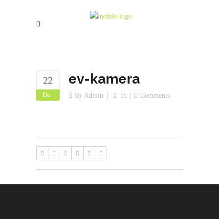
ev-kamera
22
Eki
By
Admin
In
Comments