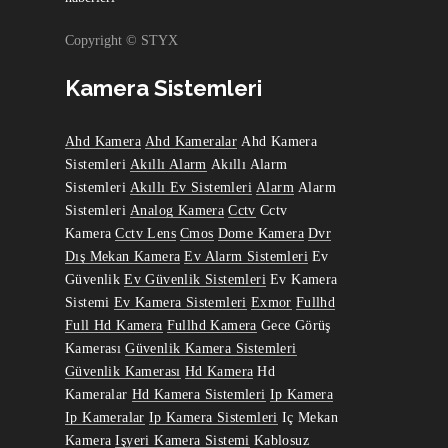
Copyright © STYX
Kamera Sistemleri
Ahd Kamera
Ahd Kameralar
Ahd Kamera
Sistemleri
Akıllı Alarm
Akıllı Alarm
Sistemleri
Akıllı Ev Sistemleri
Alarm
Alarm
Sistemleri
Analog Kamera
Cctv
Cctv
Kamera
Cctv Lens
Cmos
Dome Kamera
Dvr
Dış Mekan Kamera
Ev Alarm Sistemleri
Ev
Güvenlik
Ev Güvenlik Sistemleri
Ev Kamera
Sistemi
Ev Kamera Sistemleri
Exmor
Fullhd
Full Hd Kamera
Fullhd Kamera
Gece Görüş
Kamerası
Güvenlik Kamera Sistemleri
Güvenlik Kamerası
Hd Kamera
Hd
Kameralar
Hd Kamera Sistemleri
Ip Kamera
Ip Kameralar
Ip Kamera Sistemleri
Iç Mekan
Kamera
Işyeri Kamera Sistemi
Kablosuz