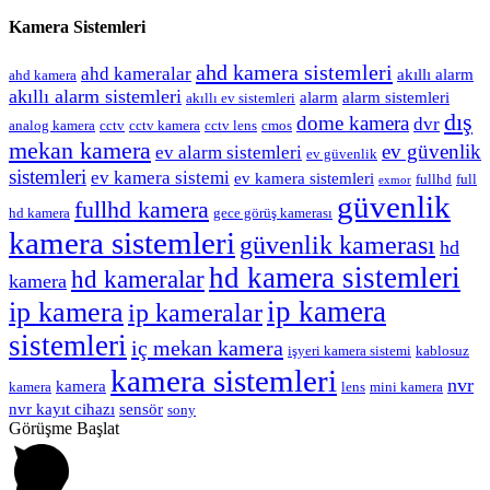
Kamera Sistemleri
ahd kamera sistemleri
ahd kameralar
akıllı alarm
ahd kamera
akıllı alarm sistemleri
alarm
alarm sistemleri
akıllı ev sistemleri
dış
dome kamera
dvr
analog kamera
cctv
cctv kamera
cctv lens
cmos
mekan kamera
ev güvenlik
ev alarm sistemleri
ev güvenlik
sistemleri
ev kamera sistemi
ev kamera sistemleri
fullhd
full
exmor
güvenlik
fullhd kamera
hd kamera
gece görüş kamerası
kamera sistemleri
güvenlik kamerası
hd
hd kamera sistemleri
hd kameralar
kamera
ip kamera
ip kamera
ip kameralar
sistemleri
iç mekan kamera
işyeri kamera sistemi
kablosuz
kamera sistemleri
nvr
kamera
kamera
lens
mini kamera
nvr kayıt cihazı
sensör
sony
Görüşme Başlat