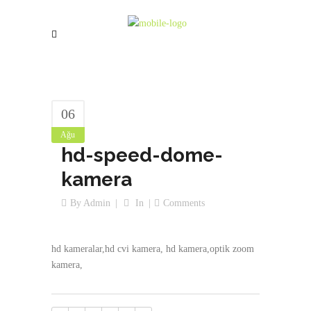
06
Ağu
hd-speed-dome-
kamera
By
Admin
In
Comments
hd kameralar,hd cvi kamera, hd kamera,optik zoom
kamera,