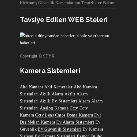
Kirlenmiş Güvenlik Kameralarının Temizlik ve Bakımı
Tavsiye Edilen WEB Steleri
Copyright © STYX
Kamera Sistemleri
Ahd Kamera
Ahd Kameralar
Ahd Kamera
Sistemleri
Akıllı Alarm
Akıllı Alarm
Sistemleri
Akıllı Ev Sistemleri
Alarm
Alarm
Sistemleri
Analog Kamera
Cctv
Cctv
Kamera
Cctv Lens
Cmos
Dome Kamera
Dvr
Dış Mekan Kamera
Ev Alarm Sistemleri
Ev
Güvenlik
Ev Güvenlik Sistemleri
Ev Kamera
Sistemi
Ev Kamera Sistemleri
Exmor
Fullhd