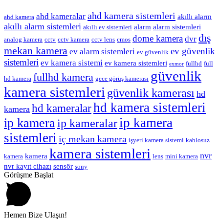
ahd kamera sistemleri
ahd kameralar
akıllı alarm
ahd kamera
akıllı alarm sistemleri
alarm
alarm sistemleri
akıllı ev sistemleri
dış
dome kamera
dvr
analog kamera
cctv
cctv kamera
cctv lens
cmos
mekan kamera
ev güvenlik
ev alarm sistemleri
ev güvenlik
sistemleri
ev kamera sistemi
ev kamera sistemleri
fullhd
full
exmor
güvenlik
fullhd kamera
hd kamera
gece görüş kamerası
kamera sistemleri
güvenlik kamerası
hd
hd kamera sistemleri
hd kameralar
kamera
ip kamera
ip kamera
ip kameralar
sistemleri
iç mekan kamera
işyeri kamera sistemi
kablosuz
kamera sistemleri
nvr
kamera
kamera
lens
mini kamera
nvr kayıt cihazı
sensör
sony
Görüşme Başlat
Hemen Bize Ulaşın!