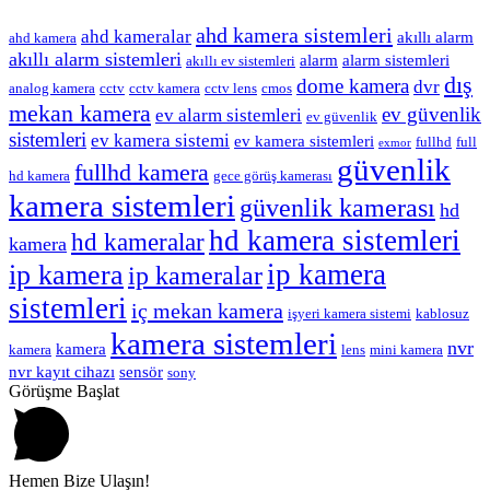
ahd kamera sistemleri
ahd kameralar
akıllı alarm
ahd kamera
akıllı alarm sistemleri
alarm
alarm sistemleri
akıllı ev sistemleri
dış
dome kamera
dvr
analog kamera
cctv
cctv kamera
cctv lens
cmos
mekan kamera
ev güvenlik
ev alarm sistemleri
ev güvenlik
sistemleri
ev kamera sistemi
ev kamera sistemleri
fullhd
full
exmor
güvenlik
fullhd kamera
hd kamera
gece görüş kamerası
kamera sistemleri
güvenlik kamerası
hd
hd kamera sistemleri
hd kameralar
kamera
ip kamera
ip kamera
ip kameralar
sistemleri
iç mekan kamera
işyeri kamera sistemi
kablosuz
kamera sistemleri
nvr
kamera
kamera
lens
mini kamera
nvr kayıt cihazı
sensör
sony
Görüşme Başlat
Hemen Bize Ulaşın!