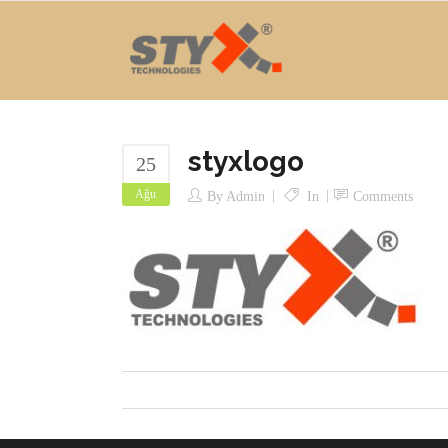
styxlogo
25
Ağu
By
Admin
In
Comments