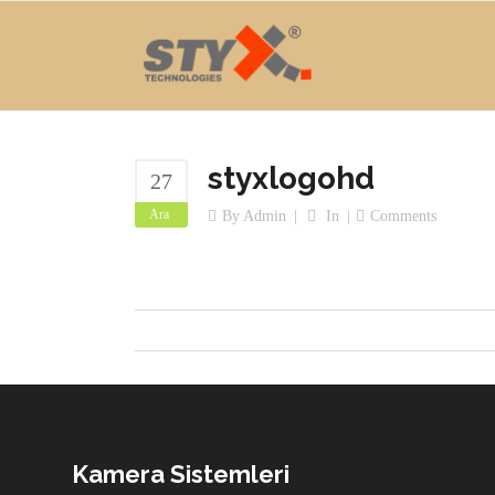
styxlogohd
27
Ara
By
Admin
In
Comments
Kamera Sistemleri